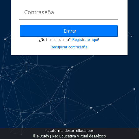
Entrar
¿No tienes cuenta?
¡Regístrate aquí!
Recuperar contraseña
Plataforma desarrollada por:
© e-Study | Red Educativa Virtual de México